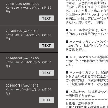
ですが、ふと私の弁護士登録日
2024/10/30 (Wed) 13:00
「あれ？私ももうすぐ10周年
Kotto Law メールマガジン（第169
あいみょんと共に？歩んできた
号）
とは随分と差が？つきました
TEXT
を胸に、弁護士デビュー10
きたいと思います。（田島）
■ 本メール中の文章は、全
2024/09/25 (Wed) 15:10
法的若しくは専門的なアドバ
Kotto Law メールマガジン（第168
号）
■ 本メールマガジンのバック
https://s.bmb.jp/bm/p/bn/l
TEXT
をご覧下さい。
■ 本メールマガジンの配信
2024/08/28 (Wed) 12:00
https://s.bmb.jp/bm/p/f/tf.
Kotto Law メールマガジン（第167
より。
号）
■ 本メールマガジンは、配
TEXT
お付き合いのある方等に近況
ご不要の方は、大変お手数で
（上記配信申込サイトからも
2024/07/31 (Wed) 12:15
Kotto Law メールマガジン（第166
■ 上記以外の、法律相談な
号）
一切対応できません。
-----------------------------
TEXT
骨董通り法律事務所
〒107-0062 東京都港区南青山