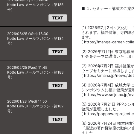
Kotto Law メールマガジン（第185
■ １. セミナー・講演のご案
号）
TEXT
━━━━━━━━━━━━━
(1) 2026年7月2日～文
されます。福井健策、寺内康
2026/03/25 (Wed) 13:30
ます。
Kotto Law メールマガジン（第184
( https://manga-career-coll
号）
(2) 2026年7月2日 東京
TEXT
社会をテーマに講演いたしま
(3) 2026年7月2日 福井
2026/02/25 (Wed) 11:45
ウェブセミナーに登壇しまし
Kotto Law メールマガジン（第183
( https://amana.jp/news/det
号）
(4) 2026年7月4日 成
TEXT
シンポジウムに福井健策が登
( https://www.seijo.ac.jp/
2026/01/28 (Wed) 11:50
(5) 2026年7月21日 P
Kotto Law メールマガジン（第182
健策が登壇しました。
号）
( https://poppowerproject.
TEXT
(6) 2026年7月24日 
『最近の著作権制度の動向／
ました。