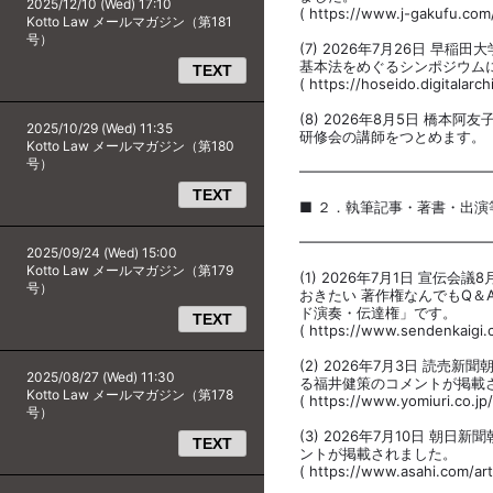
2025/12/10 (Wed) 17:10
( https://www.j-gakufu.com
Kotto Law メールマガジン（第181
号）
(7) 2026年7月26日 
基本法をめぐるシンポジウム
TEXT
( https://hoseido.digitalarc
(8) 2026年8月5日 橋
2025/10/29 (Wed) 11:35
研修会の講師をつとめます。
Kotto Law メールマガジン（第180
号）
━━━━━━━━━━━━━
TEXT
■ ２．執筆記事・著書・出演
━━━━━━━━━━━━━
2025/09/24 (Wed) 15:00
Kotto Law メールマガジン（第179
(1) 2026年7月1日 宣
号）
おきたい 著作権なんでもQ＆A
ド演奏・伝達権」です。
TEXT
( https://www.sendenkaigi
(2) 2026年7月3日 読
2025/08/27 (Wed) 11:30
る福井健策のコメントが掲載
Kotto Law メールマガジン（第178
( https://www.yomiuri.co.j
号）
(3) 2026年7月10日 
TEXT
ントが掲載されました。
( https://www.asahi.com/ar