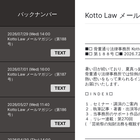
バックナンバー
Kotto Law 
2026/07/29 (Wed) 14:00
Kotto Law メールマガジン（第188
━━━━━━━━━━━━━
号）
■□ 骨董通り法律事務所 Kott
TEXT
■□ 第１８８号 □■ 2026.7.29 
━━━━━━━━━━━━━
暑い日が続いており、夏真っ
2026/07/01 (Wed) 16:00
骨董通り法律事務所では恒例
Kotto Law メールマガジン（第187
熱い想いをもって来られるイン
号）
お届けいたします。
TEXT
□ＩＮＤＥＸ□
１．セミナー・講演のご案内
2026/05/27 (Wed) 11:40
２．執筆記事・著書・出演等
Kotto Law メールマガジン（第186
３．当事務所のサポート作品
号）
４．リレー連載：第270回
TEXT
( 「芸術祭の知財法務を概観
北澤 
━━━━━━━━━━━━━
2026/04/30 (Thu) 14:00