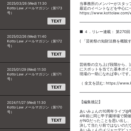
2025/03/26 (Wed) 11:30
当事務所のメンバーがスタッ
Kotto Law メールマガジン（第173
最近のイベントなどを中心に
号）
https://www.kottolaw.com/
TEXT
━━━━━━━━━━━━━
■ ４．リレー連載： 第270回
2025/02/26 (Wed) 11:40
( 「芸術祭の知財法務を概観
Kotto Law メールマガジン（第172
北澤 
号）
TEXT
━━━━━━━━━━━━━
芸術祭の立ち上げ段階から、
にスポットを当てた基本ポイ
2025/01/29 (Wed) 11:30
現場の一助になれば幸いです
Kotto Law メールマガジン（第171
号）
（ 全文を読む: https://www.ko
TEXT
━━━━━━━━━━━━━
【編集後記】
2024/11/27 (Wed) 11:30
Kotto Law メールマガジン（第170
あいみょんの10周年ライブ@
号）
4年前に同じ甲子園球場で開
TEXT
がNGだったことを思い出し
決して当たり前ではないのだ
あいみょんのメジャーデビュー